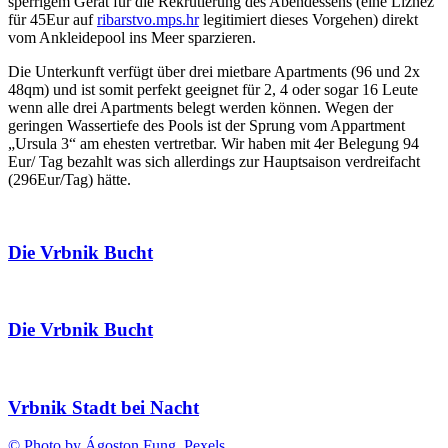
sperrigem Gerät für die Rekrutierung des Abendessens (eine Liznez
für 45Eur auf
ribarstvo.mps.hr
legitimiert dieses Vorgehen) direkt
vom Ankleidepool ins Meer sparzieren.
Die Unterkunft verfügt über drei mietbare Apartments (96 und 2x
48qm) und ist somit perfekt geeignet für 2, 4 oder sogar 16 Leute
wenn alle drei Apartments belegt werden können. Wegen der
geringen Wassertiefe des Pools ist der Sprung vom Appartment
„Ursula 3“ am ehesten vertretbar. Wir haben mit 4er Belegung 94
Eur/ Tag bezahlt was sich allerdings zur Hauptsaison verdreifacht
(296Eur/Tag) hätte.
Die Vrbnik Bucht
Die Vrbnik Bucht
Vrbnik Stadt bei Nacht
© Photo by Ágoston Fung, Pexels