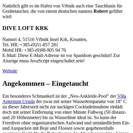
Natürlich gibt es im Hafen von Vrbnik auch eine Tauchbasis für
Gerätetaucher, die von einem deutschen namens
Robert
geführt
wird:
DIVE LOFT KRK
Namori 4, 51516 Vrbnik Insel Krk, Kroatien,
Tel. HR: +385-(0)51-857 281
Mobil HR: +385-(0)98-905 94 76
E-Mail:
Diese E-Mail-Adresse ist vor Spambots geschützt! Zur
Anzeige muss JavaScript eingeschaltet sein!
Website
Angekommen – Eingetaucht
Ein besonderes Schmankerl ist der „Neo-Ankleide-Pool“ der
Villa
Aeternum Ursula
der zwar mit seiner Wassertemparatur von 18° C
zu dieser Jahreszeit nicht zur nackigen Cocktaileinnahme einlädt
doch mit seiner Entfernung von einer Minute Fußweg (50 distanz-
und 20 Höhenmeter) bis zu Wasserlinie ideal ist. So kann der
Freediver ohne organisatorischen Aufwand und umständlichem Ein-
und Auspacken mit Boje und Flossen sowie gegebenenfalls