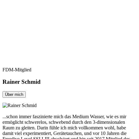
FDM-Mitglied
Rainer Schmid
Über mich
...schon immer faszinierte mich das Medium Wasser, wie es mir
ermöglicht schwerelos, schwebend durch den 3-dimensionalen
Raum zu gleiten. Darin fühle ich mich vollkommen wohl, habe
damit viel experimentiert, Gerätetauchen, und vor 10 Jahren die
Freedive Level SSI I-III absolviert und bin seit 2017 Mitglied des