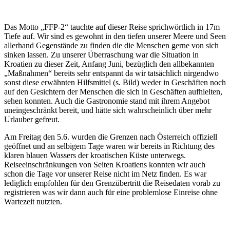
Das Motto „FFP-2“ tauchte auf dieser Reise sprichwörtlich in 17m
Tiefe auf. Wir sind es gewohnt in den tiefen unserer Meere und Seen
allerhand Gegenstände zu finden die die Menschen gerne von sich
sinken lassen. Zu unserer Überraschung war die Situation in
Kroatien zu dieser Zeit, Anfang Juni, bezüglich den allbekannten
„Maßnahmen“ bereits sehr entspannt da wir tatsächlich nirgendwo
sonst diese erwähnten Hilfsmittel (s. Bild) weder in Geschäften noch
auf den Gesichtern der Menschen die sich in Geschäften aufhielten,
sehen konnten. Auch die Gastronomie stand mit ihrem Angebot
uneingeschränkt bereit, und hätte sich wahrscheinlich über mehr
Urlauber gefreut.
Am Freitag den 5.6. wurden die Grenzen nach Österreich offiziell
geöffnet und an selbigem Tage waren wir bereits in Richtung des
klaren blauen Wassers der kroatischen Küste unterwegs.
Reiseeinschränkungen von Seiten Kroatiens konnten wir auch
schon die Tage vor unserer Reise nicht im Netz finden. Es war
lediglich empfohlen für den Grenzübertritt die Reisedaten vorab zu
registrieren was wir dann auch für eine problemlose Einreise ohne
Wartezeit nutzten.