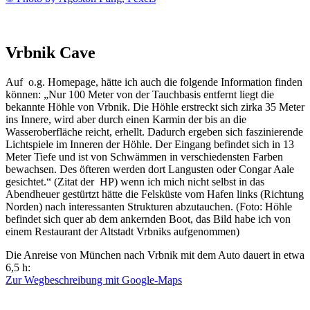
Vrbnik Cave
Auf o.g. Homepage, hätte ich auch die folgende Information finden
können: „Nur 100 Meter von der Tauchbasis entfernt liegt die
bekannte Höhle von Vrbnik. Die Höhle erstreckt sich zirka 35 Meter
ins Innere, wird aber durch einen Karmin der bis an die
Wasseroberfläche reicht, erhellt. Dadurch ergeben sich faszinierende
Lichtspiele im Inneren der Höhle. Der Eingang befindet sich in 13
Meter Tiefe und ist von Schwämmen in verschiedensten Farben
bewachsen. Des öfteren werden dort Langusten oder Congar Aale
gesichtet.“ (Zitat der HP) wenn ich mich nicht selbst in das
Abendheuer gestürtzt hätte die Felsküste vom Hafen links (Richtung
Norden) nach interessanten Strukturen abzutauchen. (Foto: Höhle
befindet sich quer ab dem ankernden Boot, das Bild habe ich von
einem Restaurant der Altstadt Vrbniks aufgenommen)
Die Anreise von München nach Vrbnik mit dem Auto dauert in etwa
6,5 h:
Zur Wegbeschreibung mit Google-Maps