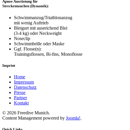
Apnoe Ausrüstung für
Streckentauchen (Dynamik):
Schwimmanzug/Triathlonanzug
mit wenig Auftrieb
Bleigurt mit ausreichend Blei
(3-4 kg) oder Neckweight
Noseclip
Schwimmbrille oder Maske
Ggf. Flosse(n):
Trainingsflossen, Bi-fins, Monoflosse
Imprint
Home
Impressum
Datenschutz
Presse
Partner
Kontakt
©
2026
Freedive Munich.
Content Management powered by
Joomla!
.
Quick Links