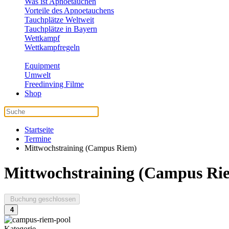
Was ist Apnoetauchen
Vorteile des Apnoetauchens
Tauchplätze Weltweit
Tauchplätze in Bayern
Wettkampf
Wettkampfregeln
Equipment
Umwelt
Freedinving Filme
Shop
Startseite
Termine
Mittwochstraining (Campus Riem)
Mittwochstraining (Campus Ri
Buchung geschlossen
4
Kategorie