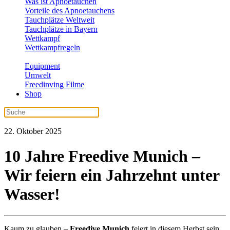
Was ist Apnoetauchen
Vorteile des Apnoetauchens
Tauchplätze Weltweit
Tauchplätze in Bayern
Wettkampf
Wettkampfregeln
Equipment
Umwelt
Freedinving Filme
Shop
22. Oktober 2025
10 Jahre Freedive Munich –
Wir feiern ein Jahrzehnt unter
Wasser!
Kaum zu glauben –
Freedive Munich
feiert in diesem Herbst sein